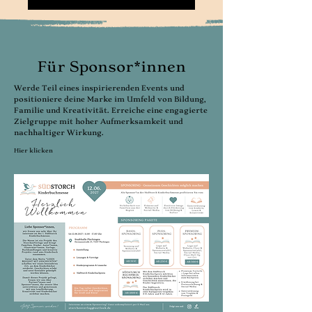
Für Sponsor*innen
Werde Teil eines inspirierenden Events und
positioniere deine Marke im Umfeld von Bildung,
Familie und Kreativität. Erreiche eine engagierte
Zielgruppe mit hoher Aufmerksamkeit und
nachhaltiger Wirkung.
Hier klicken