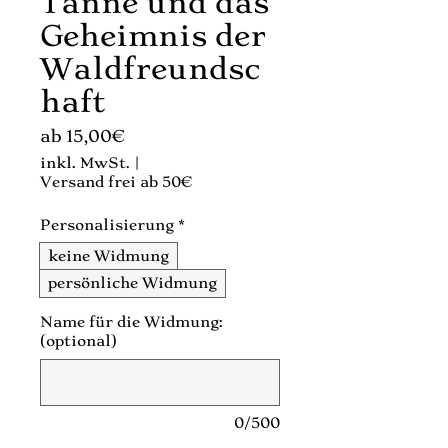
Tanne und das
Geheimnis der
Waldfreundsc
haft
Sale-
ab
15,00€
Preis
inkl. MwSt.
|
Versand frei ab 50€
Personalisierung
*
keine Widmung
persönliche Widmung
Name für die Widmung:
(optional)
0/500