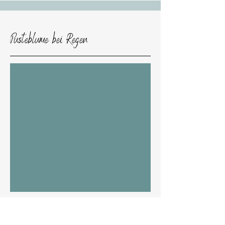
Pusteblume bei Regen
ere spannende Experimente
Weit
folgen bald...